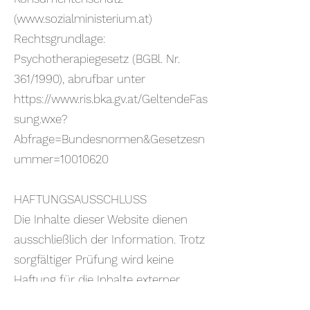
(
www.sozialministerium.at
)
Rechtsgrundlage:
Psychotherapiegesetz (BGBl. Nr.
361/1990), abrufbar unter
https://www.ris.bka.gv.at/GeltendeFas
sung.wxe?
Abfrage=Bundesnormen&Gesetzesn
ummer=10010620
HAFTUNGSAUSSCHLUSS
Die Inhalte dieser Website dienen
ausschließlich der Information. Trotz
sorgfältiger Prüfung wird keine
Haftung für die Inhalte externer
Links übernommen. Für den Inhalt